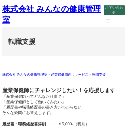
内
株式会社 みんなの健康管理
お問い合わ
容
せ
を
室
ス
キ
ッ
プ
転職支援
株式会社 みんなの健康管理室
>
産業保健職向けサービス
>
転職支援
産業保健師にチャレンジしたい！を応援します
「産業保健師ってどんなお仕事？」
「産業保健師として働いてみたい」
「履歴書や職務経歴書の書き方がわからない」
そんな疑問にお答えします。
履歴書・職務経歴書添削
・・・￥5,000-（税別）